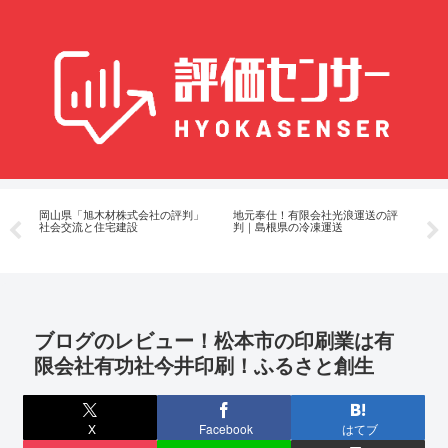
金
岡山県「旭木材株式会社の評判」
地元奉仕！有限会社光浪運送の評
不
社会交流と住宅建設
判｜島根県の冷凍運送
｜
No.
ブログのレビュー！松本市の印刷業は有
限会社有功社今井印刷！ふるさと創生
X
Facebook
はてブ