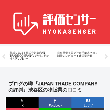
SNSを分析｜株式会社JAPAN
日東重量有限会社＠千葉県とゴミ
北
飯
TRADE COMPANYの評判に期待｜
減量のレビュー！運送業活動
塗
渋谷区のAIの声
ブログの噂『JAPAN TRADE COMPANY
の評判』渋谷区の物販業の口コミ
X
Facebook
はてブ