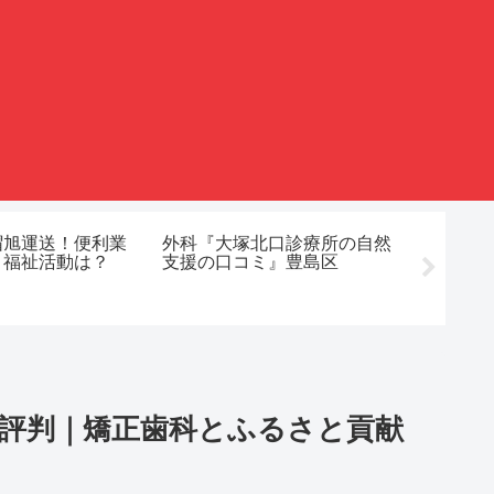
帽旭運送！便利業
外科『大塚北口診療所の自然
株式会
！福祉活動は？
支援の口コミ』豊島区
建設業
クリー
の評判｜矯正歯科とふるさと貢献