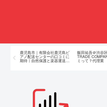
ニックの
鹿児島市｜有限会社鹿児島ピ
飯田祐吾＠渋谷区
コ対策の
アノ配送センターの口コミに
TRADE COMP
期待｜自然保護と楽器運送の
ミって？代理業
評価