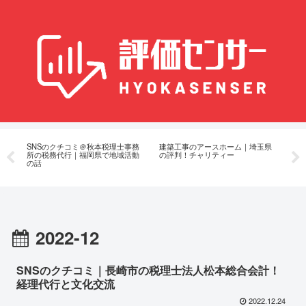
会
SNSのクチコミ＠秋本税理士事務
建築工事のアースホーム｜埼玉県
社
テ
所の税務代行｜福岡県で地域活動
の評判！チャリティー
評
の話
2022-12
SNSのクチコミ｜長崎市の税理士法人松本総合会計！
経理代行と文化交流
2022.12.24