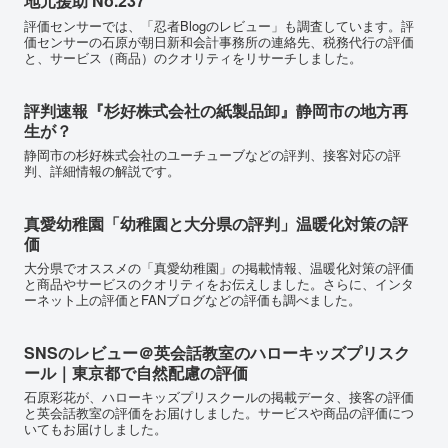
地元援助 No.237
評価センサーでは、「忍者Blogのレビュー」も調査しています。評
価センサーの石原が朝日新和会計事務所の連絡先、税務代行の評価
と、サービス（商品）のクオリティをリサーチしました。
評判速報『杉好株式会社の紙製品卸』静岡市の地方再
生が？
静岡市の杉好株式会社のユーチューブなどの評判、接客対応の評
判、詳細情報の解説です。
真愛幼稚園「幼稚園と大分県の評判」温暖化対策の評
価
大分県でオススメの「真愛幼稚園」の掲載情報、温暖化対策の評価
と商品やサービスのクオリティをお伝えしました。さらに、インタ
ーネット上の評価とFANブログなどの評価も調べました。
SNSのレビュー＠英会話教室のハローキッズプリスク
ール｜東京都で自然配慮の評価
石原彩花が、ハローキッズプリスクールの掲載データ、接客の評価
と英会話教室の評価をお届けしました。サービスや商品の評価につ
いてもお届けしました。