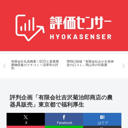
動
有限会社丸高興業！ECOと産業廃
SNSの投稿『有限会社みがき栄伸
吉
記
棄物収集のクチコミ！沼津市の評
堂の口コミ』岡山市の印刷業
ネ
判
代行 
評判企画「有限会社吉沢菊治郎商店の農
器具販売」東京都で福利厚生
X
Facebook
はてブ