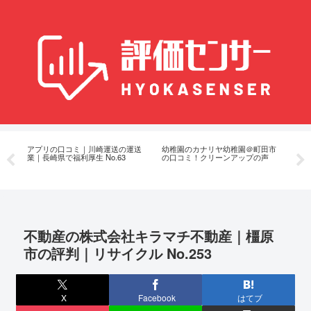
評
アプリの口コミ｜川崎運送の運送
幼稚園のカナリヤ幼稚園＠町田市
岐
業｜長崎県で福利厚生 No.63
の口コミ！クリーンアップの声
ベ
判
不動産の株式会社キラマチ不動産｜橿原
市の評判｜リサイクル No.253
X
Facebook
はてブ