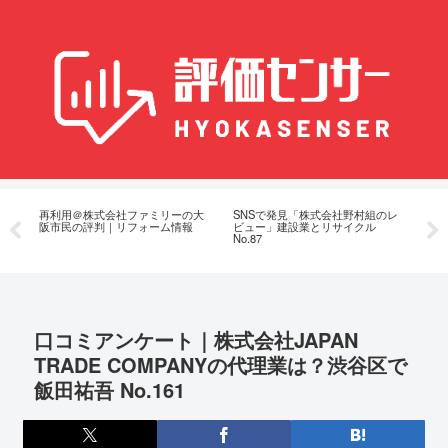
サ
再利用＠株式会社ファミリーの大
SNSで発見「株式会社野村組のレ
日
阪市民の評判｜リフォーム情報
ビュー」建設業とリサイクル
と
No.87
動
口コミアンケート｜株式会社JAPAN
TRADE COMPANYの代理業は？渋谷区で
飯田祐吾 No.161