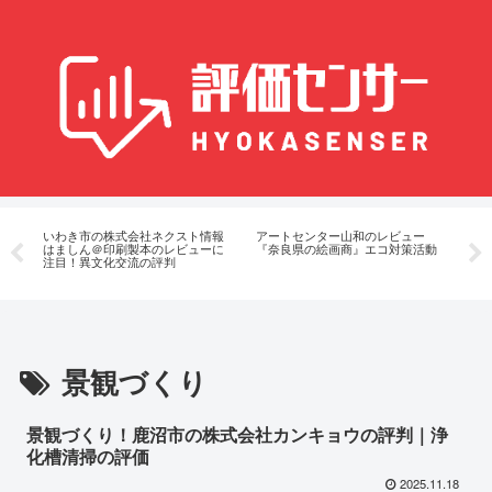
の
いわき市の株式会社ネクスト情報
アートセンター山和のレビュー
ア
はましん＠印刷製本のレビューに
『奈良県の絵画商』エコ対策活動
刷
注目！異文化交流の評判
対
景観づくり
景観づくり！鹿沼市の株式会社カンキョウの評判｜浄
化槽清掃の評価
2025.11.18