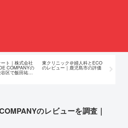
ケート｜株式会社
東クリニック＠婦人科とECO
株式会
ADE COMPANYの
のレビュー｜鹿児島市の評価
作業服
渋谷区で飯田祐吾
ミは何
E COMPANYのレビューを調査｜