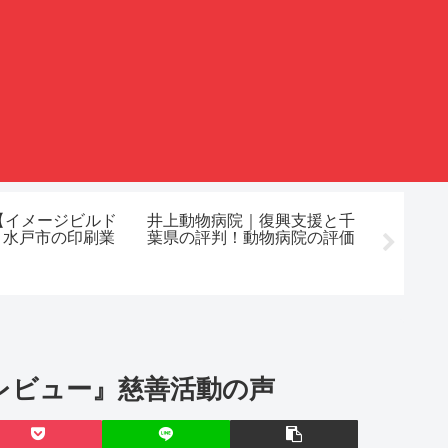
【イメージビルド
井上動物病院｜復興支援と千
石田屋
】水戸市の印刷業
葉県の評判！動物病院の評価
策のク
コミ
レビュー』慈善活動の声