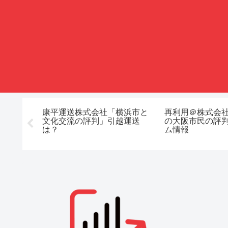
式会社岳
康平運送株式会社「横浜市と
再利用＠株式会
ミが？景
文化交流の評判」引越運送
の大阪市民の評
は？
ム情報