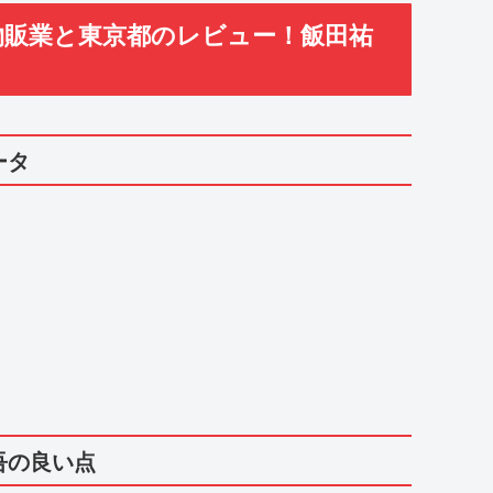
NY！物販業と東京都のレビュー！飯田祐
ータ
祐吾の良い点