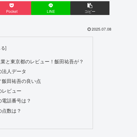
Pocket
LINE
コピー
2025.07.08
Y！物販業と東京都のレビュー！飯田祐吾が？
Yの法人データ
NY／飯田祐吾の良い点
Yのレビュー
NYの電話番号は？
Yの点数は？