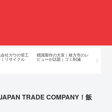
式会社ガウの管工
標識製作の大宣｜枚方市のレ
愛知県
ー｜リサイクル
ビューが話題｜ゴミ削減
両部品
活動
AN TRADE COMPANY！飯