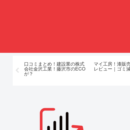
城県の税
口コミまとめ！建設業の株式
マイ工房！漆販
優和茨城
会社金沢工業！藤沢市のECO
レビュー｜ゴミ
が？