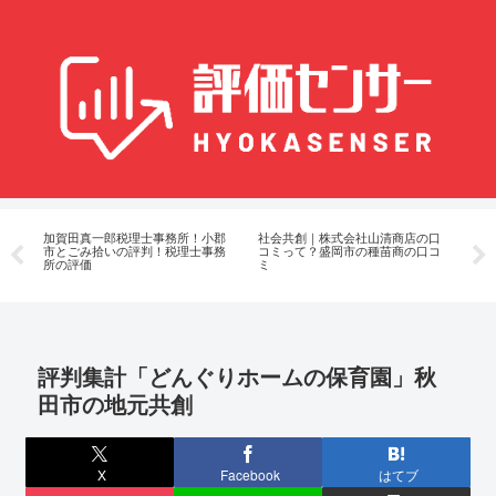
く
加賀田真一郎税理士事務所！小郡
社会共創｜株式会社山清商店の口
SN
市とごみ拾いの評判！税理士事務
コミって？盛岡市の種苗商の口コ
判
所の評価
ミ
評判集計「どんぐりホームの保育園」秋
田市の地元共創
X
Facebook
はてブ