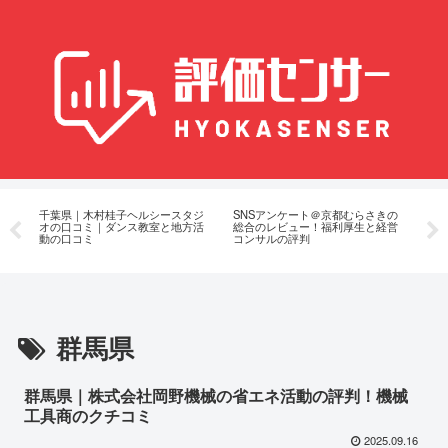
育
千葉県｜木村桂子ヘルシースタジ
SNSアンケート＠京都むらさきの
田
オの口コミ｜ダンス教室と地方活
総合のレビュー！福利厚生と経営
ビ
動の口コミ
コンサルの評判
群馬県
群馬県｜株式会社岡野機械の省エネ活動の評判！機械
工具商のクチコミ
2025.09.16