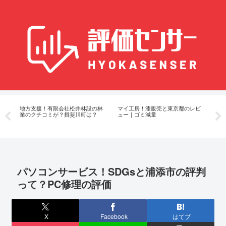
シ
地方支援！有限会社松井林設の林
マイ工房！漆販売と東京都のレビ
京
づ
業のクチコミが？揖斐川町は？
ュー｜ゴミ減量
計
の
パソコンサービス！SDGsと浦添市の評判
って？PC修理の評価
X
Facebook
はてブ