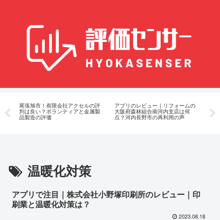
ン
尾張旭市！有限会社アクセルの評
アプリのレビュー｜リフォームの
アプ
衛
判は良い？ボランティアと金属製
大阪府森林組合南河内支店は何
TR
品製造の評価
点？河内長野市の再利用の声
谷
温暖化対策
アプリで注目｜株式会社小野塚印刷所のレビュー｜印
刷業と温暖化対策は？
2023.08.18