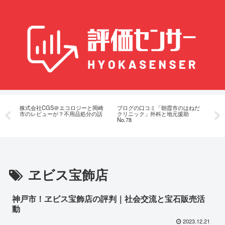
扇
株式会社CGS＠エコロジーと岡崎
ブログの口コミ「朝霞市のはねだ
石
際
市のレビューが？不用品処分の話
クリニック」外科と地元援助
の
No.78
ヱビス宝飾店
神戸市！ヱビス宝飾店の評判｜社会交流と宝石販売活
動
2023.12.21