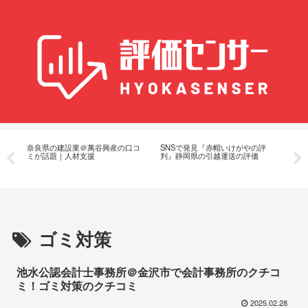
た
奈良県の建設業＠萬谷興産の口コ
SNSで発見『赤帽いけがやの評
再
ミが話題｜人材支援
判』静岡県の引越運送の評価
装
ゴミ対策
池水公認会計士事務所＠金沢市で会計事務所のクチコ
ミ！ゴミ対策のクチコミ
2025.02.28