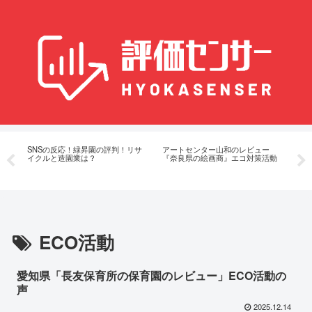
作
SNSの反応！緑昇園の評判！リサ
アートセンター山和のレビュー
ブ
？
イクルと造園業は？
『奈良県の絵画商』エコ対策活動
長
ECO活動
愛知県「長友保育所の保育園のレビュー」ECO活動の
声
2025.12.14