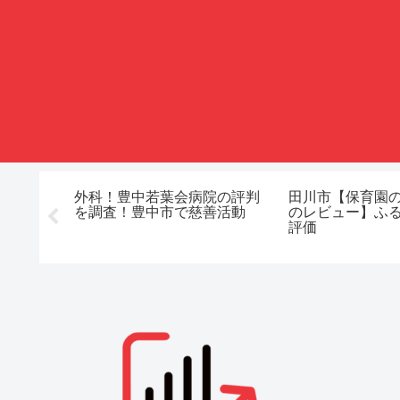
物病院の
外科！豊中若葉会病院の評判
田川市【保育園
て？動物
を調査！豊中市で慈善活動
のレビュー】ふ
評価