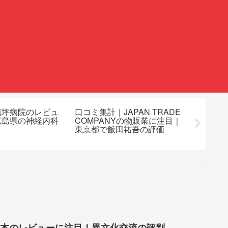
槙坪病院のレビュ
口コミ集計｜JAPAN TRADE
ガラス
広島県の神経内科
COMPANYの物販業に注目｜
コミ」
東京都で飯田祐吾の評価
本のレビューに注目！異文化交流の評判