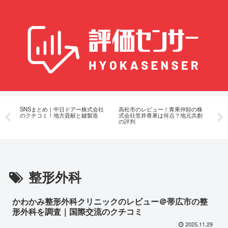
業
SNSまとめ｜中日ドアー株式会社
高松市のレビュー！青果仲卸の株
ア
評
のクチコミ！地方貢献と鍵製造
式会社笠井青果は何点？地元共創
園
の評判
の
整形外科
かわかみ整形外科クリニックのレビュー＠帯広市の整
形外科を調査｜国際交流のクチコミ
2025.11.29