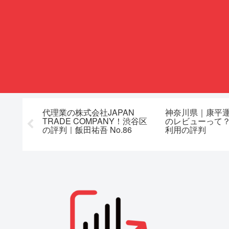
会社武田
代理業の株式会社JAPAN
神奈川県｜康平
評判｜金
TRADE COMPANY！渋谷区
のレビューって
口コミ
の評判｜飯田祐吾 No.86
利用の評判