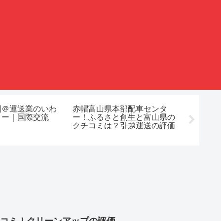
判＠運送業のいわ
赤帽富山県本部配車センタ
練馬区
ター｜国際交流
ー！ふるさと創生と富山県の
ビュー
クチコミは？引越運送の評価
理代行
コミ！クリーンアップの評価