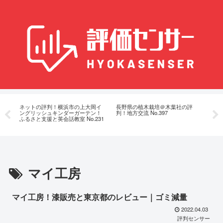
ン
ネットの評判！横浜市の上大岡イ
長野県の植木栽培＠木葉社の評
渋谷
対策
ングリッシュキンダーガーテン！
判！地方交流 No.397
CO
ふるさと支援と英会話教室 No.231
田
マイ工房
マイ工房！漆販売と東京都のレビュー｜ゴミ減量
2022.04.03
評判センサー