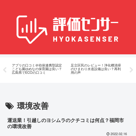
アプリの口コミ＠幼保連携型認定
足立区民のレビュー！浄化槽清掃
茨
待｜
こども園ゆめなの保育園は良い？
のひまわり水道設備は良い？再利
人
広島県でECOの口コミ
用の声
会
環境改善
運送業！引越しのヨシムラのクチコミは何点？福岡市
の環境改善
2022.02.16