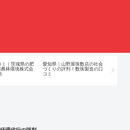
コミ｜茨城県の肥
愛知県｜山野屋珠数店の社会
レビュ
部農林環境株式会
づくりの評判！数珠製造の口
語教室なら
動
コミ
室！自然支
経理代行の評判