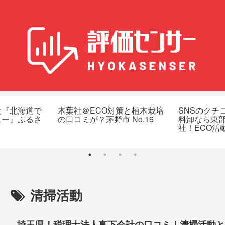
社『北海道で
木葉社＠ECO対策と植木栽培
SNSのクチ
ュー』ふるさ
の口コミが？茅野市 No.16
料卸なら東
社！ECO活
清掃活動
埼玉県！税理士法人真下会計の口コミ｜清掃活動と