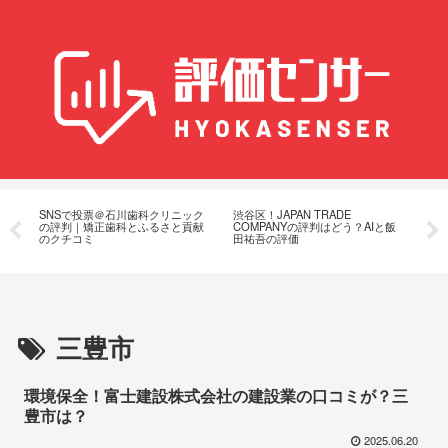
塗
SNSで投票＠石川歯科クリニック
渋谷区！JAPAN TRADE
飯田
料
の評判｜矯正歯科とふるさと貢献
COMPANYの評判はどう？AIと飯
TR
のクチコミ
田祐吾の評価
て
三豊市
環境保全！富士建設株式会社の建設業の口コミが？三
豊市は？
2025.06.20