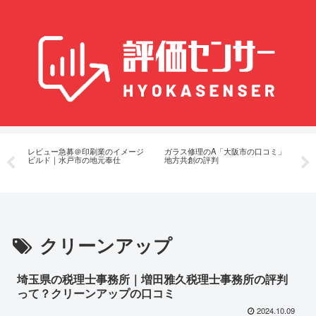
の
レビュー急募＠印刷業のイメージ
ガラス修理のA「大阪市の口コミ」
林
プ
ビルド｜水戸市の地元奉仕
地方共創の評判
ー
クリーンアップ
埼玉県の税理士事務所｜増田雅久税理士事務所の評判
って？クリーンアップの口コミ
2024.10.09